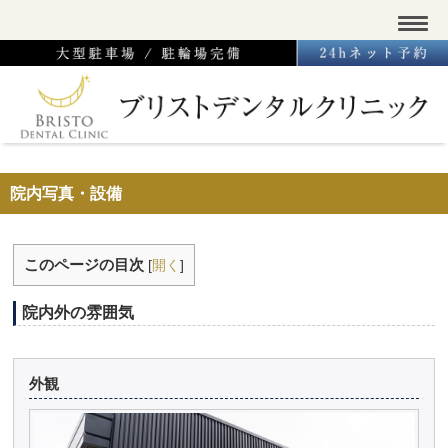
院内写真・設備
このページの目次
[
開く
]
院内外の雰囲気
外観