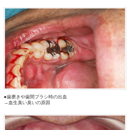
●歯磨きや歯間ブラシ時の出血
→血生臭い臭いの原因